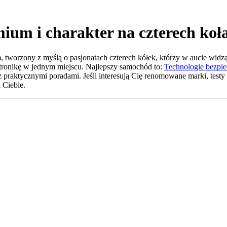
um i charakter na czterech koł
worzony z myślą o pasjonatach czterech kółek, którzy w aucie widzą c
ktronikę w jednym miejscu. Najlepszy samochód to:
Technologie bezpi
raktycznymi poradami. Jeśli interesują Cię renomowane marki, testy 
 Ciebie.