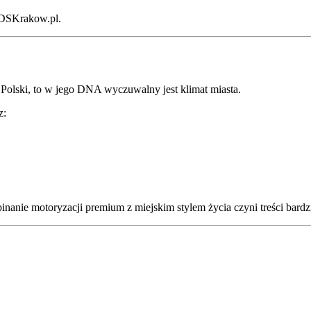
m DSKrakow.pl.
j Polski, to w jego DNA wyczuwalny jest klimat miasta.
z:
nie motoryzacji premium z miejskim stylem życia czyni treści bardzie